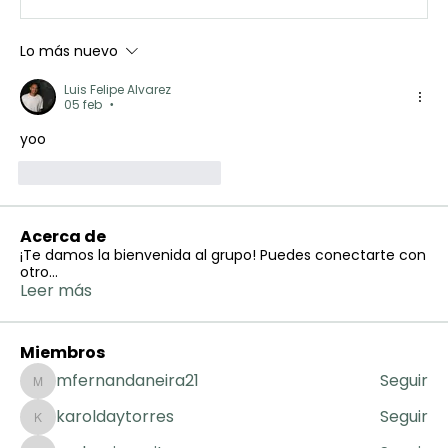
Lo más nuevo
Luis Felipe Alvarez
05 feb
•
yoo
Me gusta
Reaccionar
Acerca de
¡Te damos la bienvenida al grupo! Puedes conectarte con
otro
...
Leer más
Miembros
mfernandaneira21
Seguir
mfernandaneira21
karoldaytorres
Seguir
karoldaytorres