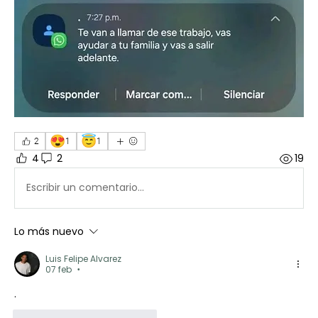
😍
😇
2
1
1
4
2
19
Escribir un comentario...
Lo más nuevo
Luis Felipe Alvarez
07 feb
•
.
Me gusta
Reaccionar