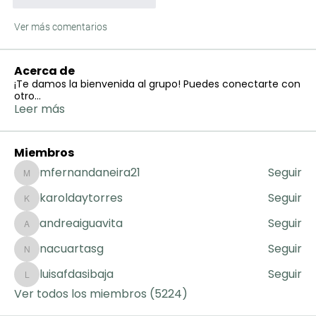
Ver más comentarios
Acerca de
¡Te damos la bienvenida al grupo! Puedes conectarte con
otro
...
Leer más
Miembros
mfernandaneira21
Seguir
mfernandaneira21
karoldaytorres
Seguir
karoldaytorres
andreaiguavita
Seguir
andreaiguavita
nacuartasg
Seguir
nacuartasg
luisafdasibaja
Seguir
luisafdasibaja
Ver todos los miembros (5224)