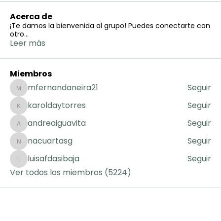
Acerca de
¡Te damos la bienvenida al grupo! Puedes conectarte con
otro
...
Leer más
Miembros
mfernandaneira21
Seguir
mfernandaneira21
karoldaytorres
Seguir
karoldaytorres
andreaiguavita
Seguir
andreaiguavita
nacuartasg
Seguir
nacuartasg
luisafdasibaja
Seguir
luisafdasibaja
Ver todos los miembros (5224)