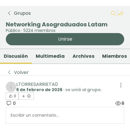
Grupos
Networking Asograduados Latam
Público
·
5224 miembros
Unirse
Discusión
Multimedia
Archivos
Miembros
Volver
LTORRESARRIETA0
6 de febrero de 2026
·
se unió al grupo.
LTORRESARRIETA0
0
0
8
Escribir un comentario...