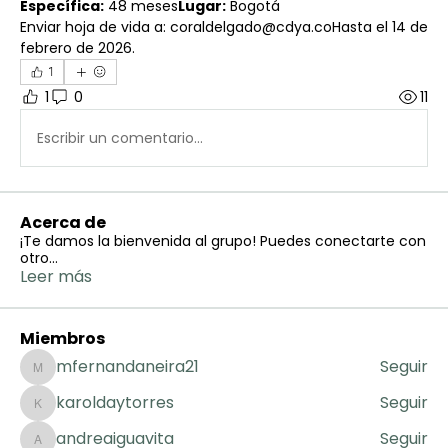
Específica:
 48 meses
Lugar:
 Bogotá
Enviar hoja de vida a: coraldelgado@cdya.coHasta el 14 de 
febrero de 2026.
1
1
0
11
Escribir un comentario...
Acerca de
¡Te damos la bienvenida al grupo! Puedes conectarte con
otro
...
Leer más
Miembros
mfernandaneira21
Seguir
mfernandaneira21
karoldaytorres
Seguir
karoldaytorres
andreaiguavita
Seguir
andreaiguavita