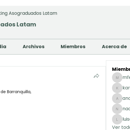
ing Asograduados Latam
uados Latam
dia
Archivos
Miembros
Acerca de
Miemb
mf
mfernan
kar
de Barranquilla, 
karolday
and
andreaig
na
nacuart
lui
luisafda
Ver tod