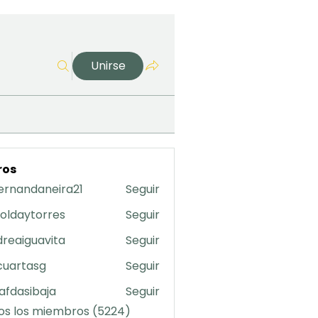
Unirse
ros
ernandaneira21
Seguir
daneira21
oldaytorres
Seguir
torres
reaiguavita
Seguir
uavita
cuartasg
Seguir
asg
safdasibaja
Seguir
sibaja
os los miembros (5224)