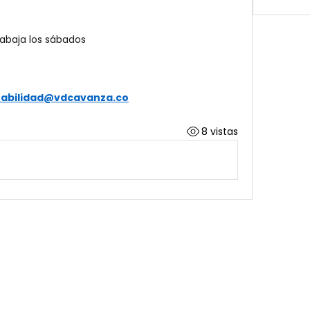
trabaja los sábados 
tabilidad@vdcavanza.co
8 vistas