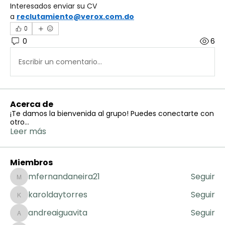
Interesados enviar su CV 
a 
reclutamiento@verox.com.do
0
0
6
Escribir un comentario...
Acerca de
¡Te damos la bienvenida al grupo! Puedes conectarte con
otro
...
Leer más
Miembros
mfernandaneira21
Seguir
mfernandaneira21
karoldaytorres
Seguir
karoldaytorres
andreaiguavita
Seguir
andreaiguavita