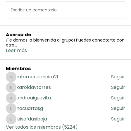
Escribir un comentario...
Acerca de
¡Te damos la bienvenida al grupo! Puedes conectarte con
otro
...
Leer más
Miembros
mfernandaneira21
Seguir
mfernandaneira21
karoldaytorres
Seguir
karoldaytorres
andreaiguavita
Seguir
andreaiguavita
nacuartasg
Seguir
nacuartasg
luisafdasibaja
Seguir
luisafdasibaja
Ver todos los miembros (5224)