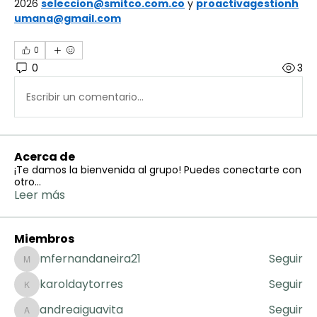
2026 
seleccion@smitco.com.co
 y 
proactivagestionh
umana@gmail.com
0
0
3
Escribir un comentario...
Acerca de
¡Te damos la bienvenida al grupo! Puedes conectarte con
otro
...
Leer más
Miembros
mfernandaneira21
Seguir
mfernandaneira21
karoldaytorres
Seguir
karoldaytorres
andreaiguavita
Seguir
andreaiguavita