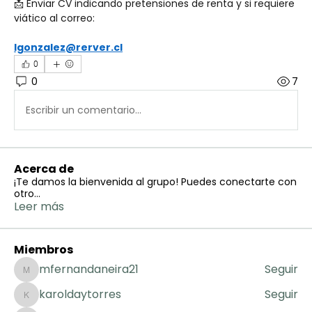
📩 Enviar CV indicando pretensiones de renta y si requiere 
viático al correo:
lgonzalez@rerver.cl
0
0
7
Escribir un comentario...
Acerca de
¡Te damos la bienvenida al grupo! Puedes conectarte con
otro
...
Leer más
Miembros
mfernandaneira21
Seguir
mfernandaneira21
karoldaytorres
Seguir
karoldaytorres