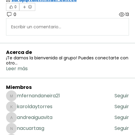
0
0
13
Escribir un comentario...
Acerca de
¡Te damos la bienvenida al grupo! Puedes conectarte con
otro
...
Leer más
Miembros
mfernandaneira21
Seguir
mfernandaneira21
karoldaytorres
Seguir
karoldaytorres
andreaiguavita
Seguir
andreaiguavita
nacuartasg
Seguir
nacuartasg