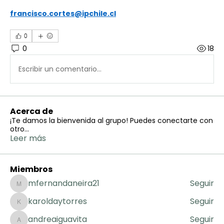
francisco.cortes@ipchile.cl
0
0
18
Escribir un comentario...
Acerca de
¡Te damos la bienvenida al grupo! Puedes conectarte con
otro
...
Leer más
Miembros
mfernandaneira21
Seguir
mfernandaneira21
karoldaytorres
Seguir
karoldaytorres
andreaiguavita
Seguir
andreaiguavita