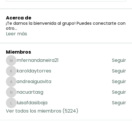
Acerca de
¡Te damos la bienvenida al grupo! Puedes conectarte con
otro
...
Leer más
Miembros
mfernandaneira21
Seguir
mfernandaneira21
karoldaytorres
Seguir
karoldaytorres
andreaiguavita
Seguir
andreaiguavita
nacuartasg
Seguir
nacuartasg
luisafdasibaja
Seguir
luisafdasibaja
Ver todos los miembros (5224)