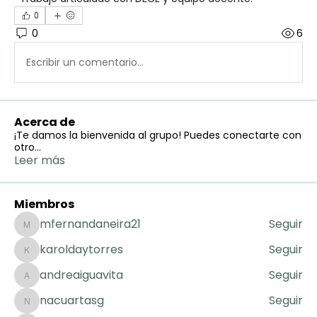
0
0
6
Escribir un comentario...
Acerca de
¡Te damos la bienvenida al grupo! Puedes conectarte con
otro
...
Leer más
Miembros
mfernandaneira21
Seguir
mfernandaneira21
karoldaytorres
Seguir
karoldaytorres
andreaiguavita
Seguir
andreaiguavita
nacuartasg
Seguir
nacuartasg