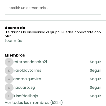
Escribir un comentario...
Acerca de
¡Te damos la bienvenida al grupo! Puedes conectarte con
otro
...
Leer más
Miembros
mfernandaneira21
Seguir
mfernandaneira21
karoldaytorres
Seguir
karoldaytorres
andreaiguavita
Seguir
andreaiguavita
nacuartasg
Seguir
nacuartasg
luisafdasibaja
Seguir
luisafdasibaja
Ver todos los miembros (5224)