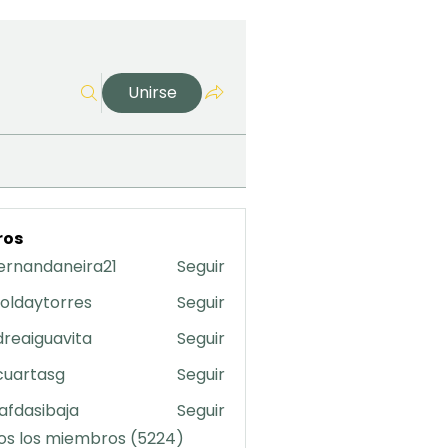
Unirse
ros
ernandaneira21
Seguir
daneira21
oldaytorres
Seguir
torres
reaiguavita
Seguir
uavita
cuartasg
Seguir
asg
safdasibaja
Seguir
sibaja
os los miembros (5224)