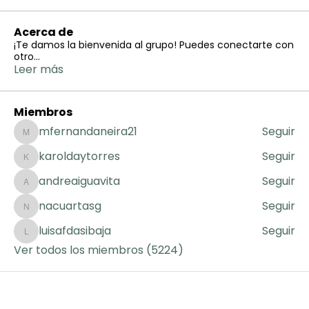
Acerca de
¡Te damos la bienvenida al grupo! Puedes conectarte con
otro
...
Leer más
Miembros
mfernandaneira21
Seguir
mfernandaneira21
karoldaytorres
Seguir
karoldaytorres
andreaiguavita
Seguir
andreaiguavita
nacuartasg
Seguir
nacuartasg
luisafdasibaja
Seguir
luisafdasibaja
Ver todos los miembros (5224)