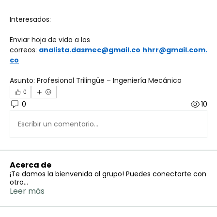
Interesados:
Enviar hoja de vida a los 
correos: 
analista.dasmec@gmail.co
hhrr@gmail.com.
co
Asunto: Profesional Trilingüe – Ingeniería Mecánica
0
0
10
Escribir un comentario...
Acerca de
¡Te damos la bienvenida al grupo! Puedes conectarte con
otro
...
Leer más