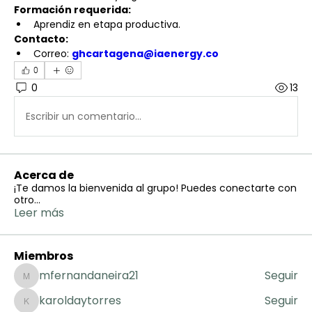
Formación requerida:
Aprendiz en etapa productiva.
Contacto:
Correo: 
ghcartagena@iaenergy.co
0
0
13
Escribir un comentario...
Acerca de
¡Te damos la bienvenida al grupo! Puedes conectarte con
otro
...
Leer más
Miembros
mfernandaneira21
Seguir
mfernandaneira21
karoldaytorres
Seguir
karoldaytorres