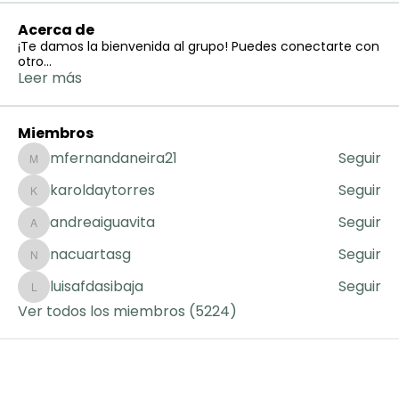
Acerca de
¡Te damos la bienvenida al grupo! Puedes conectarte con
otro
...
Leer más
Miembros
mfernandaneira21
Seguir
mfernandaneira21
karoldaytorres
Seguir
karoldaytorres
andreaiguavita
Seguir
andreaiguavita
nacuartasg
Seguir
nacuartasg
luisafdasibaja
Seguir
luisafdasibaja
Ver todos los miembros (5224)