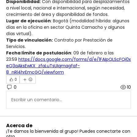
Disponibilidad:
 Con disponibilidad para desplazamientos 
a nivel local, nacional e internacional, según necesidad, 
crecimiento del área y disponibilidad de fondos.
Lugar de ejecución
: Bogotá (modalidad híbrida: algunos 
días en la oficina en sector Quinta Camacho y algunos 
días virtual). 
Tipo de vinculación:
 Contrato por Prestación de 
Servicios.
Fecha límite de postulación
: 09 de febrero a las 
23:59 
https://docs.google.com/forms/d/e/1FAIpQLScFQi0x
eQ3aAksEwKX_zfaLuTsUIqmagfaf-
8_nRl4hrEmcGQ/viewform
0
0
10
Escribir un comentario...
Acerca de
¡Te damos la bienvenida al grupo! Puedes conectarte con
otro
...