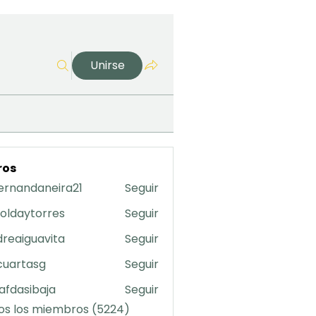
Unirse
ros
ernandaneira21
Seguir
daneira21
oldaytorres
Seguir
torres
reaiguavita
Seguir
uavita
cuartasg
Seguir
asg
safdasibaja
Seguir
sibaja
os los miembros (5224)