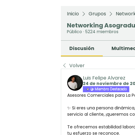
Inicio
Grupos
Network
Networking Asograd
Público
·
5224 miembros
Discusión
Multime
Volver
Luis Felipe Alvarez
24 de noviembre de 2
🤝 Miembro Destacado
Asesores Comerciales para La Paz
✨ Si eres una persona dinámica, 
servicio al cliente, ¡queremos c
Te ofrecemos estabilidad labora
tu esfuerzo se reconoce.