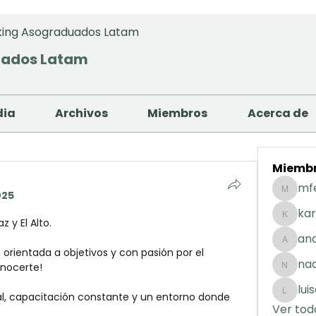
ing Asograduados Latam
uados Latam
dia
Archivos
Miembros
Acerca de
Miemb
mf
025
mfernan
kar
 y El Alto.
karolday
and
andreaig
orientada a objetivos y con pasión por el 
na
onocerte!
nacuart
lui
l, capacitación constante y un entorno donde 
luisafda
Ver tod