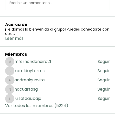
Escribir un comentario...
Acerca de
¡Te damos la bienvenida al grupo! Puedes conectarte con
otro
...
Leer más
Miembros
mfernandaneira21
Seguir
mfernandaneira21
karoldaytorres
Seguir
karoldaytorres
andreaiguavita
Seguir
andreaiguavita
nacuartasg
Seguir
nacuartasg
luisafdasibaja
Seguir
luisafdasibaja
Ver todos los miembros (5224)