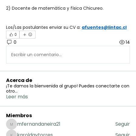
2) Docente de matemática y física Chicureo.
Los/Las postulantes enviar su CV a: 
afuentes@lintac.cl
0
0
14
Escribir un comentario...
Acerca de
¡Te damos la bienvenida al grupo! Puedes conectarte con
otro
...
Leer más
Miembros
mfernandaneira21
Seguir
mfernandaneira21
karoldaytorres
Seguir