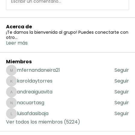
Escribir un comentario...
Acerca de
¡Te damos la bienvenida al grupo! Puedes conectarte con
otro
...
Leer más
Miembros
mfernandaneira21
Seguir
mfernandaneira21
karoldaytorres
Seguir
karoldaytorres
andreaiguavita
Seguir
andreaiguavita
nacuartasg
Seguir
nacuartasg
luisafdasibaja
Seguir
luisafdasibaja
Ver todos los miembros (5224)