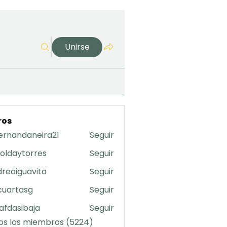
Unirse
ros
ernandaneira21
Seguir
daneira21
oldaytorres
Seguir
torres
reaiguavita
Seguir
uavita
cuartasg
Seguir
asg
safdasibaja
Seguir
sibaja
os los miembros (5224)