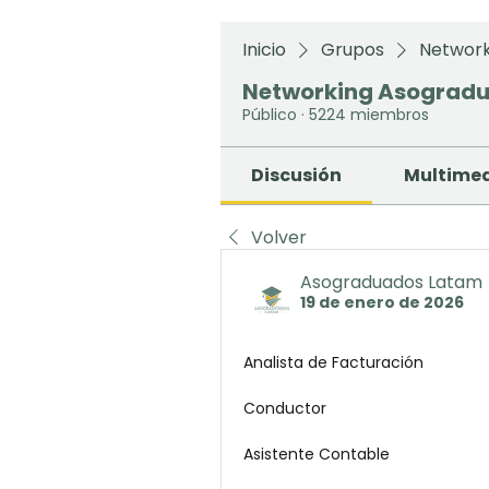
Inicio
Grupos
Network
Networking Asograd
Público
·
5224 miembros
Discusión
Multime
Volver
Asograduados Latam
19 de enero de 2026
Analista de Facturación 
Conductor 
Asistente Contable