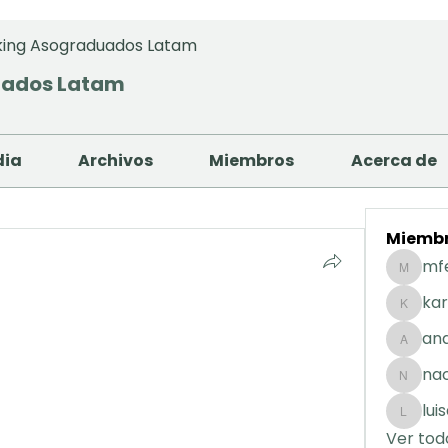
ing Asograduados Latam
uados Latam
dia
Archivos
Miembros
Acerca de
Miemb
mf
mfernan
kar
karolday
and
andreaig
na
nacuart
lui
luisafda
Ver tod