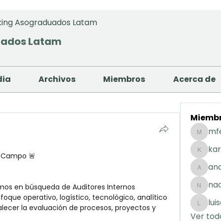
ing Asograduados Latam
uados Latam
dia
Archivos
Miembros
Acerca de
Miemb
mf
mfernan
kar
e Campo 🚨
karolday
and
andreaig
na
mos en búsqueda de Auditores Internos 
nacuart
que operativo, logístico, tecnológico, analítico 
lui
lecer la evaluación de procesos, proyectos y 
luisafda
Ver tod