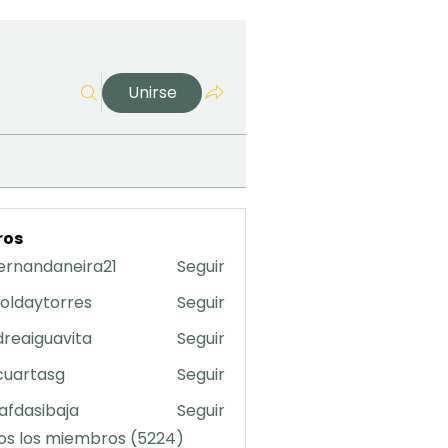
Unirse
ros
ernandaneira21
Seguir
daneira21
oldaytorres
Seguir
torres
reaiguavita
Seguir
uavita
cuartasg
Seguir
asg
safdasibaja
Seguir
sibaja
os los miembros (5224)