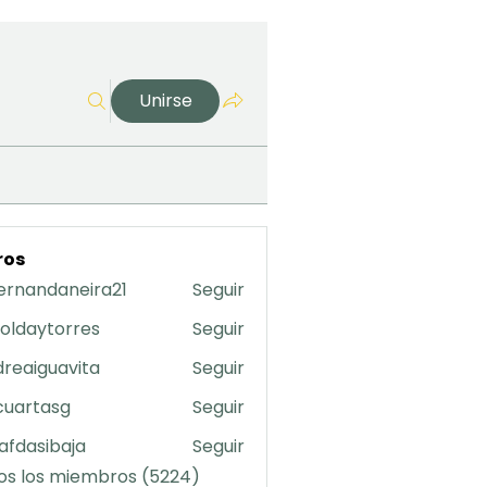
Unirse
ros
ernandaneira21
Seguir
daneira21
oldaytorres
Seguir
torres
reaiguavita
Seguir
uavita
cuartasg
Seguir
asg
safdasibaja
Seguir
sibaja
os los miembros (5224)