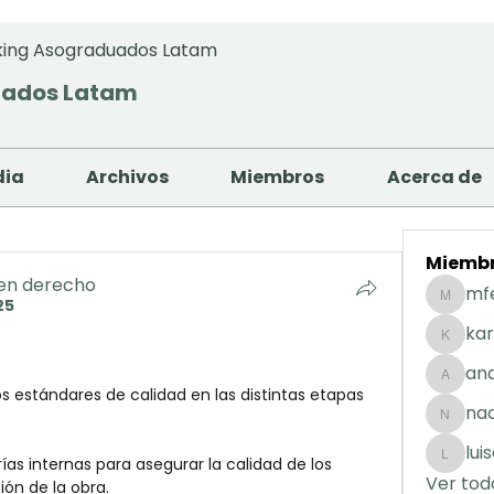
ing Asograduados Latam
uados Latam
dia
Archivos
Miembros
Acerca de
Miemb
 en derecho
mf
25
mfernan
kar
karolday
and
andreaig
os estándares de calidad en las distintas etapas 
na
nacuart
lui
ías internas para asegurar la calidad de los 
luisafda
Ver tod
ión de la obra.