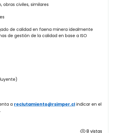
, obras civiles, similares
les
ado de calidad en faena minera idealmente 
s de gestión de la calidad en base a ISO 
cluyente)
enta a 
reclutamiento@rsimper.cl
 indicar en el 
.
8 vistas