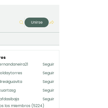
Unirse
ros
ernandaneira21
Seguir
daneira21
oldaytorres
Seguir
torres
reaiguavita
Seguir
uavita
cuartasg
Seguir
asg
safdasibaja
Seguir
sibaja
os los miembros (5224)