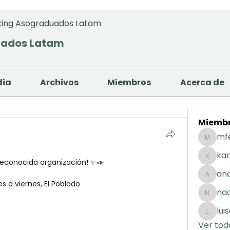
ing Asograduados Latam
uados Latam
dia
Archivos
Miembros
Acerca de
Miemb
mf
mfernan
kar
econocida organización! ✨📣
karolday
and
andreaig
s a viernes, El Poblado
na
nacuart
lui
luisafda
Ver tod