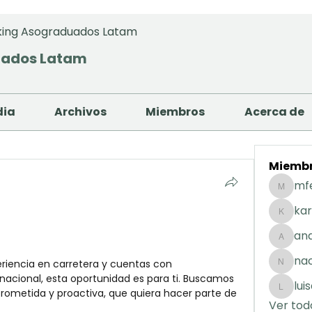
ing Asograduados Latam
uados Latam
dia
Archivos
Miembros
Acerca de
Miemb
mf
mfernan
kar
karolday
and
andreaig
na
eriencia en carretera y cuentas con 
nacuart
l nacional, esta oportunidad es para ti. Buscamos 
lui
ometida y proactiva, que quiera hacer parte de 
luisafda
Ver tod