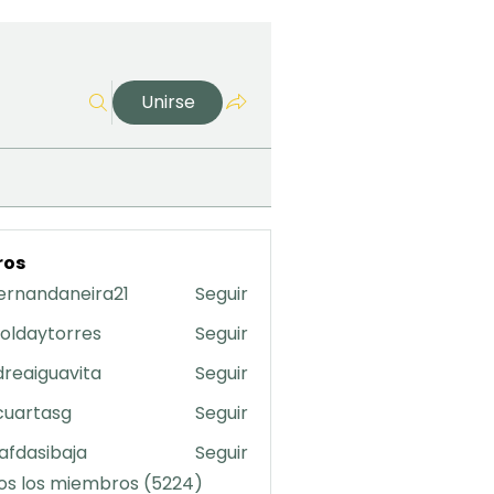
Unirse
ros
ernandaneira21
Seguir
daneira21
oldaytorres
Seguir
torres
reaiguavita
Seguir
uavita
cuartasg
Seguir
asg
safdasibaja
Seguir
sibaja
os los miembros (5224)