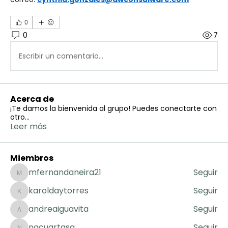
0
0
7
Escribir un comentario...
Acerca de
¡Te damos la bienvenida al grupo! Puedes conectarte con
otro
...
Leer más
Miembros
mfernandaneira21
Seguir
mfernandaneira21
karoldaytorres
Seguir
karoldaytorres
andreaiguavita
Seguir
andreaiguavita
nacuartasg
Seguir