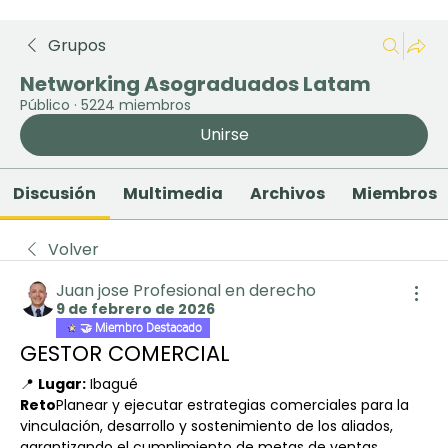
Grupos
Networking Asograduados Latam
Público
·
5224 miembros
Unirse
Discusión
Multimedia
Archivos
Miembros
Volver
Juan jose Profesional en derecho
9 de febrero de 2026
🤝 Miembro Destacado
GESTOR COMERCIAL
📍 
Lugar:
 Ibagué
Reto
Planear y ejecutar estrategias comerciales para la 
vinculación, desarrollo y sostenimiento de los aliados, 
garantizando el cumplimiento de metas de ventas, 