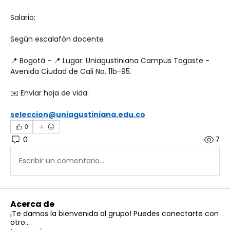
Salario:
Según escalafón docente
📍 Bogotá - 📍 Lugar: Uniagustiniana Campus Tagaste - 
Avenida Ciudad de Cali No. 11b-95.
✉️ Enviar hoja de vida:
seleccion@uniagustiniana.edu.co
0
0
7
Escribir un comentario...
Acerca de
¡Te damos la bienvenida al grupo! Puedes conectarte con
otro
...