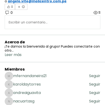
a 
angelo.vite@molicentro.com.pe
0
0
11
Escribir un comentario...
Acerca de
¡Te damos la bienvenida al grupo! Puedes conectarte con
otro
...
Leer más
Miembros
mfernandaneira21
Seguir
mfernandaneira21
karoldaytorres
Seguir
karoldaytorres
andreaiguavita
Seguir
andreaiguavita
nacuartasg
Seguir
nacuartasg