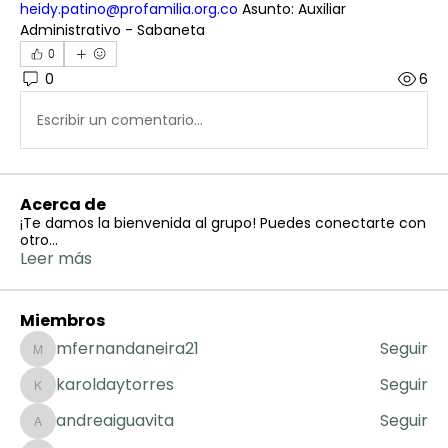
heidy.patino@profamilia.org.co
 Asunto: Auxiliar 
Administrativo - Sabaneta
0
0
6
Escribir un comentario...
Acerca de
¡Te damos la bienvenida al grupo! Puedes conectarte con
otro
...
Leer más
Miembros
mfernandaneira21
Seguir
mfernandaneira21
karoldaytorres
Seguir
karoldaytorres
andreaiguavita
Seguir
andreaiguavita