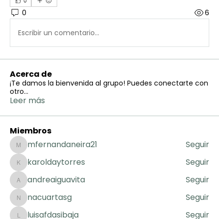
0
0
6
Escribir un comentario...
Acerca de
¡Te damos la bienvenida al grupo! Puedes conectarte con
otro
...
Leer más
Miembros
mfernandaneira21
Seguir
mfernandaneira21
karoldaytorres
Seguir
karoldaytorres
andreaiguavita
Seguir
andreaiguavita
nacuartasg
Seguir
nacuartasg
luisafdasibaja
Seguir