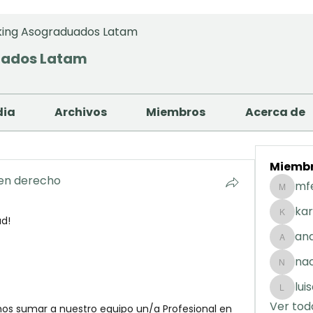
ing Asograduados Latam
uados Latam
dia
Archivos
Miembros
Acerca de
Miemb
 en derecho
mf
mfernan
kar
ad!
karolday
and
andreaig
na
nacuart
lui
luisafda
Ver tod
mos sumar a nuestro equipo un/a Profesional en 