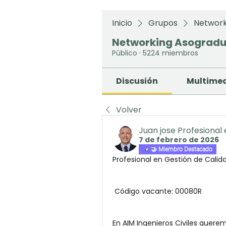
Inicio
Grupos
Network
Networking Asograd
Público
·
5224 miembros
Discusión
Multime
Volver
Juan jose Profesional
7 de febrero de 2026
🤝 Miembro Destacado
Profesional en Gestión de Calid
 Código vacante: 00080R
En AIM Ingenieros Civiles quere