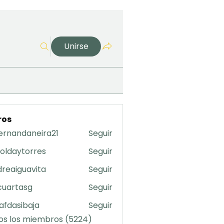
Unirse
ros
ernandaneira21
Seguir
daneira21
oldaytorres
Seguir
torres
reaiguavita
Seguir
uavita
cuartasg
Seguir
asg
safdasibaja
Seguir
sibaja
os los miembros (5224)