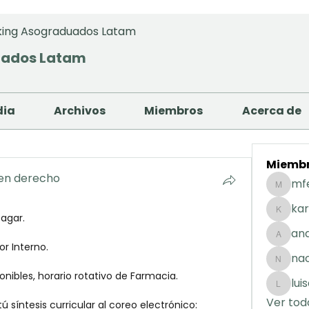
ing Asograduados Latam
uados Latam
dia
Archivos
Miembros
Acerca de
Miemb
 en derecho
mf
mfernan
kar
agar.
karolday
and
andreaig
or Interno.
na
nacuart
ibles, horario rotativo de Farmacia.
lui
luisafda
Ver tod
tú síntesis curricular al coreo electrónico: