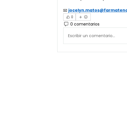
📧 
jocelyn.matos@farmaten
0
0 comentarios
Escribir un comentario...