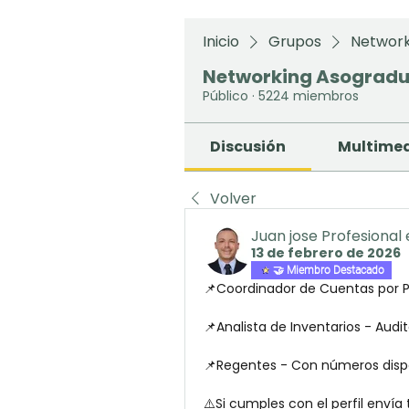
Inicio
Grupos
Network
Networking Asograd
Público
·
5224 miembros
Discusión
Multime
Volver
Juan jose Profesional
13 de febrero de 2026
🤝 Miembro Destacado
📌Coordinador de Cuentas por P
📌Analista de Inventarios - Audit
📌Regentes - Con números dispon
⚠️Si cumples con el perfil envía 