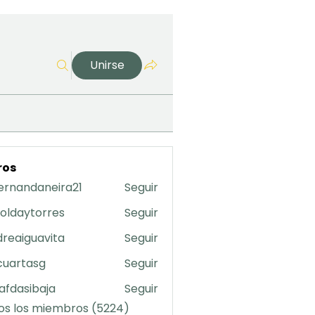
Unirse
ros
ernandaneira21
Seguir
daneira21
oldaytorres
Seguir
torres
reaiguavita
Seguir
uavita
cuartasg
Seguir
asg
safdasibaja
Seguir
sibaja
os los miembros (5224)