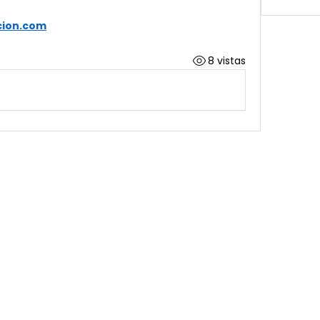
cion.com
8 vistas