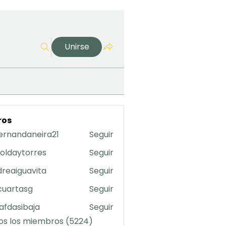
Unirse
ros
ernandaneira21
Seguir
daneira21
oldaytorres
Seguir
torres
reaiguavita
Seguir
uavita
cuartasg
Seguir
asg
safdasibaja
Seguir
sibaja
os los miembros (5224)