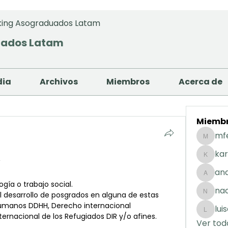
ing Asograduados Latam
uados Latam
dia
Archivos
Miembros
Acerca de
Miemb
mf
mfernan
kar
Á
karolday
and
andreaig
ogía o trabajo social.
na
l desarrollo de posgrados en alguna de estas 
nacuart
umanos DDHH, Derecho internacional 
lui
luisafda
ernacional de los Refugiados DIR y/o afines.
Ver tod