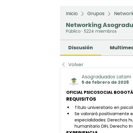
Inicio
Grupos
Network
Networking Asograd
Público
·
5224 miembros
Discusión
Multime
Volver
Asograduados Latam
5 de febrero de 2026
OFICIAL PSICOSOCIAL BOGOT
REQUISITOS
Título universitario en psicol
Se valorará positivamente e
especialidades: Derechos h
humanitario DIH, Derecho Int
EXPERIENCIA