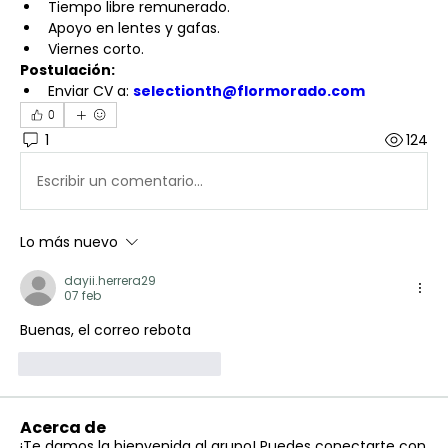
Tiempo libre remunerado.
Apoyo en lentes y gafas.
Viernes corto.
Postulación:
Enviar CV a: 
selectionth@flormorado.com
0
1
124
Escribir un comentario...
Lo más nuevo
dayii.herrera29
07 feb
Buenas, el correo rebota 
Me gusta
Reaccionar
Acerca de
¡Te damos la bienvenida al grupo! Puedes conectarte con