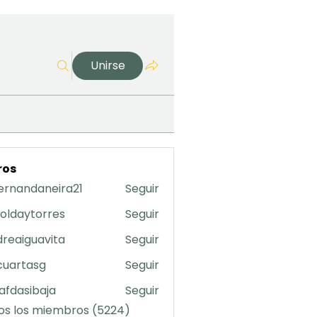
Unirse
ros
ernandaneira21
Seguir
daneira21
oldaytorres
Seguir
torres
reaiguavita
Seguir
uavita
cuartasg
Seguir
asg
safdasibaja
Seguir
sibaja
os los miembros (5224)