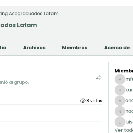
ing Asograduados Latam
uados Latam
dia
Archivos
Miembros
Acerca de
Miemb
mf
unió al grupo.
mfernan
kar
karolday
and
8 vistas
andreaig
na
nacuart
lui
luisafda
Ver tod