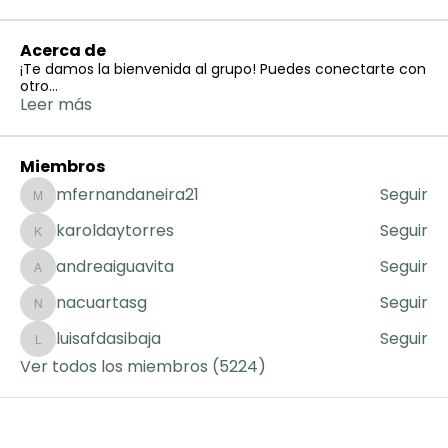
Acerca de
¡Te damos la bienvenida al grupo! Puedes conectarte con
otro
...
Leer más
Miembros
mfernandaneira21
Seguir
mfernandaneira21
karoldaytorres
Seguir
karoldaytorres
andreaiguavita
Seguir
andreaiguavita
nacuartasg
Seguir
nacuartasg
luisafdasibaja
Seguir
luisafdasibaja
Ver todos los miembros (5224)