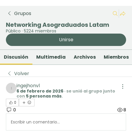
Grupos
Networking Asograduados Latam
Público
·
5224 miembros
Unirse
Discusión
Multimedia
Archivos
Miembros
Volver
ingejhonvl
6 de febrero de 2026
·
se unió al grupo junto
ingejhonvl
con
5 personas más
.
0
0
8
Escribir un comentario...