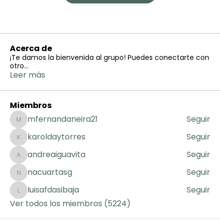
Acerca de
¡Te damos la bienvenida al grupo! Puedes conectarte con
otro
...
Leer más
Miembros
mfernandaneira21
Seguir
mfernandaneira21
karoldaytorres
Seguir
karoldaytorres
andreaiguavita
Seguir
andreaiguavita
nacuartasg
Seguir
nacuartasg
luisafdasibaja
Seguir
luisafdasibaja
Ver todos los miembros (5224)