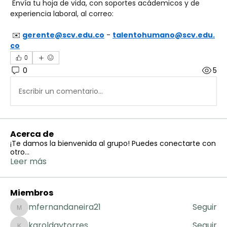
 Envía tu hoja de vida, con soportes acádemicos y de 
experiencia laboral, al correo:
 ✉️ 
gerente@scv.edu.co
 - 
talentohumano@scv.edu.
co
0
0
5
Escribir un comentario...
Acerca de
¡Te damos la bienvenida al grupo! Puedes conectarte con
otro
...
Leer más
Miembros
mfernandaneira21
Seguir
mfernandaneira21
karoldaytorres
Seguir