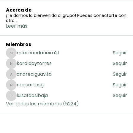
Acerca de
¡Te damos la bienvenida al grupo! Puedes conectarte con
otro
...
Leer más
Miembros
mfernandaneira21
Seguir
mfernandaneira21
karoldaytorres
Seguir
karoldaytorres
andreaiguavita
Seguir
andreaiguavita
nacuartasg
Seguir
nacuartasg
luisafdasibaja
Seguir
luisafdasibaja
Ver todos los miembros (5224)