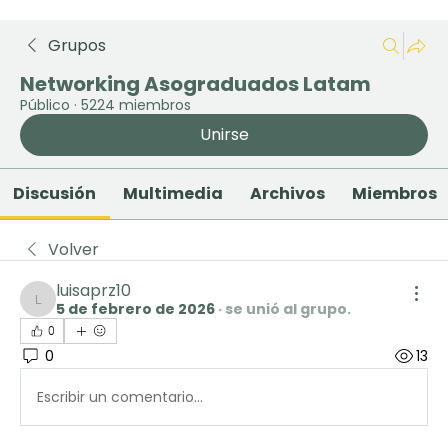
Grupos
Networking Asograduados Latam
Público
·
5224 miembros
Unirse
Discusión
Multimedia
Archivos
Miembros
Volver
luisaprz10
5 de febrero de 2026
·
se unió al grupo.
luisaprz10
0
0
13
Escribir un comentario...