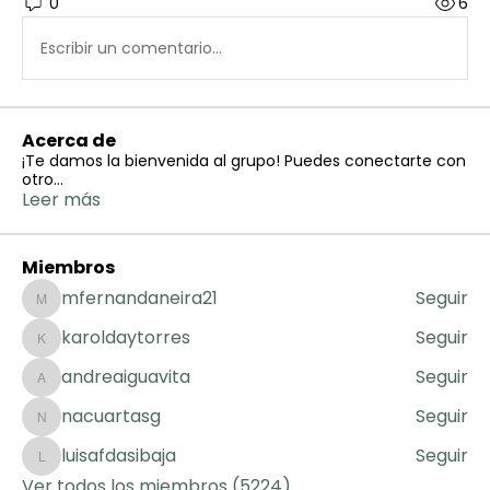
0
6
Escribir un comentario...
Acerca de
¡Te damos la bienvenida al grupo! Puedes conectarte con
otro
...
Leer más
Miembros
mfernandaneira21
Seguir
mfernandaneira21
karoldaytorres
Seguir
karoldaytorres
andreaiguavita
Seguir
andreaiguavita
nacuartasg
Seguir
nacuartasg
luisafdasibaja
Seguir
luisafdasibaja
Ver todos los miembros (5224)